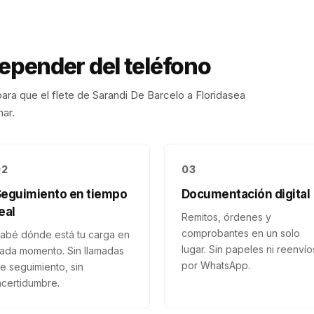
depender del teléfono
ara que el flete de
Sarandi De Barcelo
a
Florida
sea
nar.
02
03
Seguimiento en tiempo
Documentación digital
eal
Remitos, órdenes y
comprobantes en un solo
abé dónde está tu carga en
lugar. Sin papeles ni reenvío
ada momento. Sin llamadas
por WhatsApp.
e seguimiento, sin
ncertidumbre.