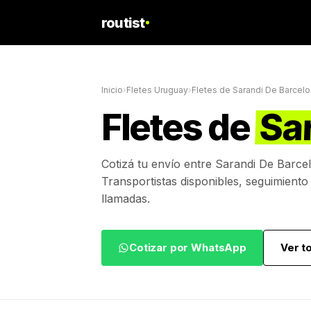
routist
Inicio
›
Fletes Uruguay
›
Fletes de
Sarandi De Barcelo
Fletes de
Sa
Cotizá tu envío entre
Sarandi De Barce
Transportistas disponibles, seguimiento
llamadas.
Cotizar por WhatsApp
Ver t