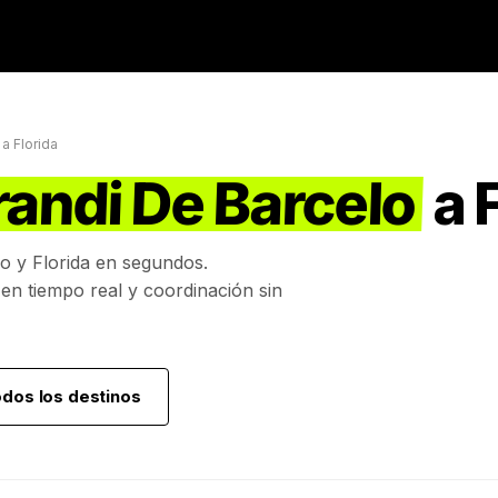
a
Florida
randi De Barcelo
a
lo
y
Florida
en segundos.
 en tiempo real y coordinación sin
odos los destinos