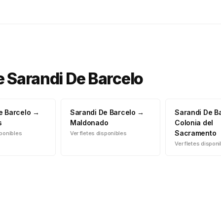
e
Sarandi De Barcelo
e Barcelo
→
Sarandi De Barcelo
→
Sarandi De B
s
Maldonado
Colonia del
Sacramento
sponibles
Ver fletes disponibles
Ver fletes dispon