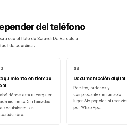
depender del teléfono
ara que el flete de
Sarandi De Barcelo
a
fácil de coordinar.
02
03
Seguimiento en tiempo
Documentación digital
eal
Remitos, órdenes y
comprobantes en un solo
abé dónde está tu carga en
lugar. Sin papeles ni reenvío
ada momento. Sin llamadas
por WhatsApp.
e seguimiento, sin
ncertidumbre.