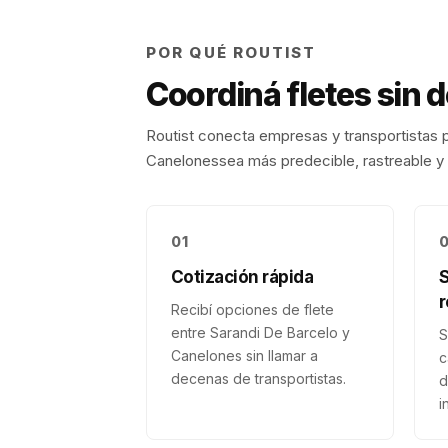
POR QUÉ ROUTIST
Coordiná fletes sin 
Routist conecta empresas y transportistas p
Canelones
sea más predecible, rastreable y 
01
Cotización rápida
r
Recibí opciones de flete
entre Sarandi De Barcelo y
S
Canelones sin llamar a
c
decenas de transportistas.
d
i