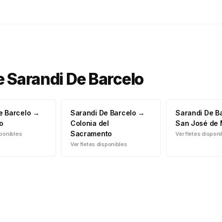
e
Sarandi De Barcelo
e Barcelo
→
Sarandi De Barcelo
→
Sarandi De B
o
Colonia del
San José de
Sacramento
sponibles
Ver fletes dispon
Ver fletes disponibles