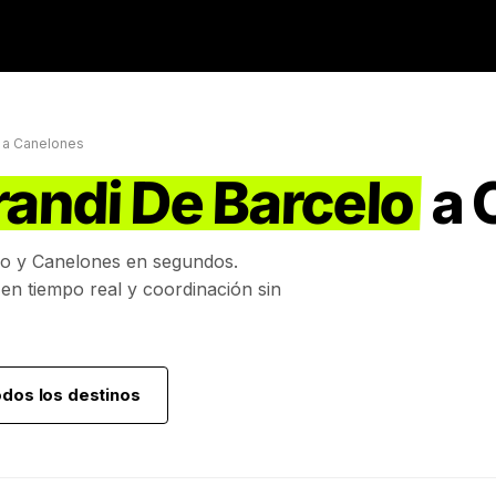
a
Canelones
randi De Barcelo
a
lo
y
Canelones
en segundos.
 en tiempo real y coordinación sin
odos los destinos