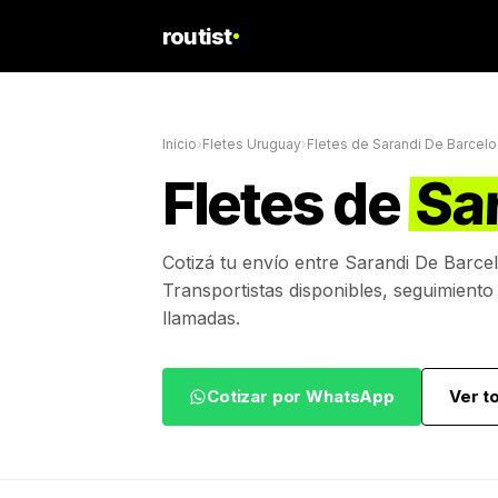
routist
Inicio
›
Fletes Uruguay
›
Fletes de
Sarandi De Barcelo
Fletes de
Sa
Cotizá tu envío entre
Sarandi De Barce
Transportistas disponibles, seguimiento
llamadas.
Cotizar por WhatsApp
Ver t