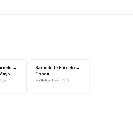
arcelo
→
Sarandi De Barcelo
→
 Mayo
Florida
ibles
Ver fletes disponibles