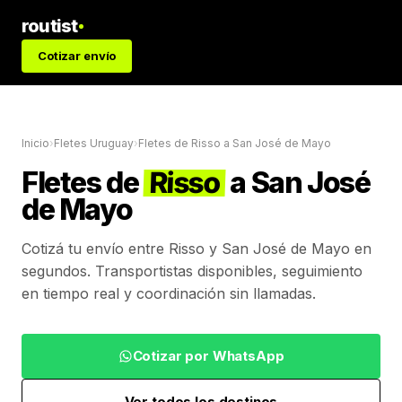
routist
Cotizar envío
Inicio
›
Fletes Uruguay
›
Fletes de
Risso
a
San José de Mayo
Fletes de
Risso
a
San José
de Mayo
Cotizá tu envío entre
Risso
y
San José de Mayo
en
segundos. Transportistas disponibles, seguimiento
en tiempo real y coordinación sin llamadas.
Cotizar por WhatsApp
Ver todos los destinos