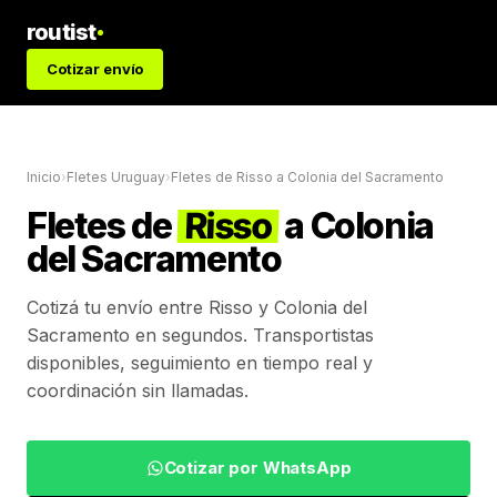
routist
Cotizar envío
Inicio
›
Fletes Uruguay
›
Fletes de
Risso
a
Colonia del Sacramento
Fletes de
Risso
a
Colonia
del Sacramento
Cotizá tu envío entre
Risso
y
Colonia del
Sacramento
en segundos. Transportistas
disponibles, seguimiento en tiempo real y
coordinación sin llamadas.
Cotizar por WhatsApp