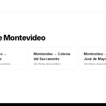
e
Montevideo
eo
→
Montevideo
→
Colonia
Montevideo
o
del Sacramento
José de May
sponibles
Ver fletes disponibles
Ver fletes dispon