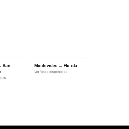
→
San
Montevideo
→
Florida
o
Ver fletes disponibles
ibles