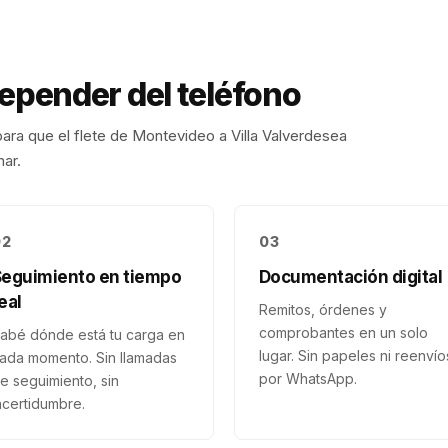
depender del teléfono
ara que el flete de
Montevideo
a
Villa Valverde
sea
nar.
02
03
Seguimiento en tiempo
Documentación digital
eal
Remitos, órdenes y
comprobantes en un solo
abé dónde está tu carga en
lugar. Sin papeles ni reenvío
ada momento. Sin llamadas
por WhatsApp.
e seguimiento, sin
ncertidumbre.