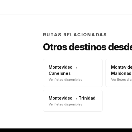
RUTAS RELACIONADAS
Otros destinos desd
Montevideo
→
Montevid
Canelones
Maldonad
Ver fletes disponibles
Ver fletes di
Montevideo
→
Trinidad
Ver fletes disponibles