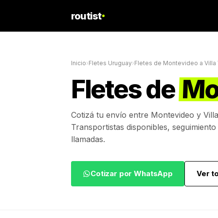
routist
Inicio
›
Fletes Uruguay
›
Fletes de
Montevideo
a
Vill
Fletes de
Mo
Cotizá tu envío entre
Montevideo
y
Vill
Transportistas disponibles, seguimiento
llamadas.
Cotizar por WhatsApp
Ver t