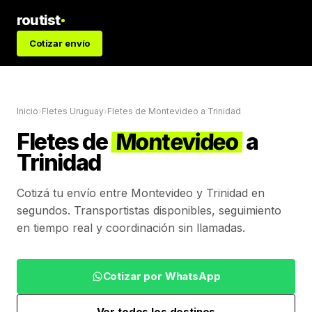
routist
Cotizar envío
Inicio
›
Fletes Uruguay
›
Fletes de
Montevideo
a
Trinidad
Fletes de
Montevideo
a
Trinidad
Cotizá tu envío entre
Montevideo
y
Trinidad
en
segundos. Transportistas disponibles, seguimiento
en tiempo real y coordinación sin llamadas.
Cotizar por WhatsApp
Ver todos los destinos