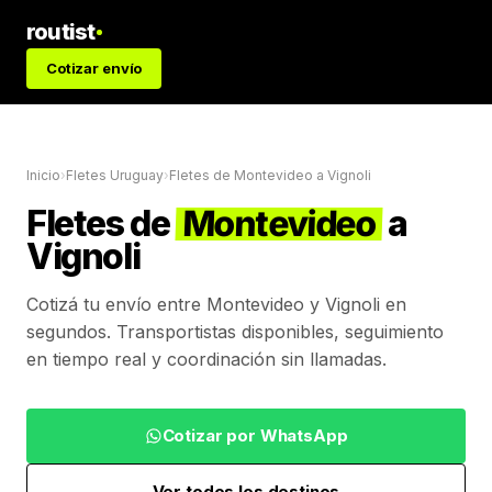
routist
Cotizar envío
Inicio
›
Fletes Uruguay
›
Fletes de
Montevideo
a
Vignoli
Fletes de
Montevideo
a
Vignoli
Cotizá tu envío entre
Montevideo
y
Vignoli
en
segundos. Transportistas disponibles, seguimiento
en tiempo real y coordinación sin llamadas.
Cotizar por WhatsApp
Ver todos los destinos