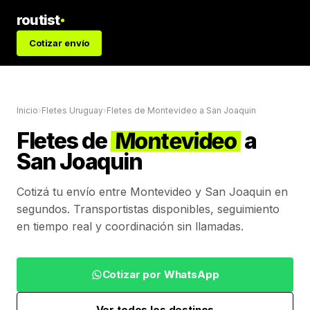
routist
Cotizar envío
Inicio
›
Fletes Uruguay
›
Fletes de
Montevideo
a
San Joaquin
Fletes de
Montevideo
a
San Joaquin
Cotizá tu envío entre
Montevideo
y
San Joaquin
en
segundos. Transportistas disponibles, seguimiento
en tiempo real y coordinación sin llamadas.
Cotizar por WhatsApp
Ver todos los destinos