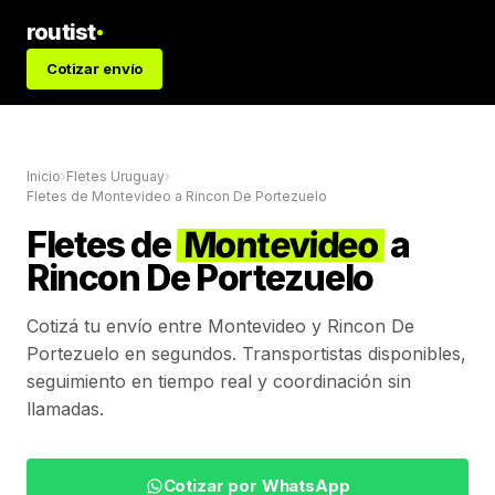
routist
Cotizar envío
Inicio
›
Fletes Uruguay
›
Fletes de
Montevideo
a
Rincon De Portezuelo
Fletes de
Montevideo
a
Rincon De Portezuelo
Cotizá tu envío entre
Montevideo
y
Rincon De
Portezuelo
en segundos. Transportistas disponibles,
seguimiento en tiempo real y coordinación sin
llamadas.
Cotizar por WhatsApp