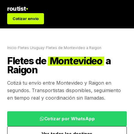
routist
Cotizar envío
Inicio
›
Fletes Uruguay
›
Fletes de
Montevideo
a
Raigon
Fletes de
Montevideo
a
Raigon
Cotizá tu envío entre
Montevideo
y
Raigon
en
segundos. Transportistas disponibles, seguimiento
en tiempo real y coordinación sin llamadas.
Cotizar por WhatsApp
Ver todos los destinos