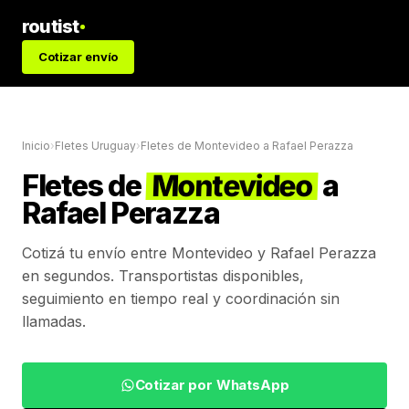
routist
Cotizar envío
Inicio
›
Fletes Uruguay
›
Fletes de
Montevideo
a
Rafael Perazza
Fletes de
Montevideo
a
Rafael Perazza
Cotizá tu envío entre
Montevideo
y
Rafael Perazza
en segundos. Transportistas disponibles,
seguimiento en tiempo real y coordinación sin
llamadas.
Cotizar por WhatsApp