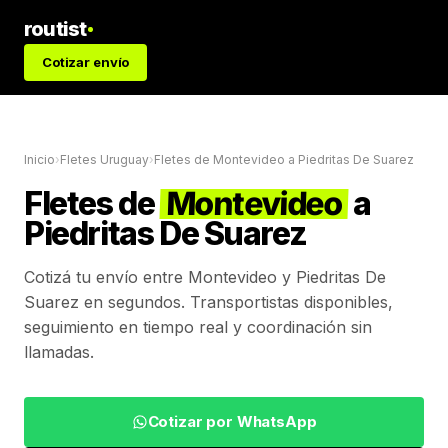
routist
Cotizar envío
Inicio
›
Fletes Uruguay
›
Fletes de
Montevideo
a
Piedritas De Suarez
Fletes de
Montevideo
a
Piedritas De Suarez
Cotizá tu envío entre
Montevideo
y
Piedritas De
Suarez
en segundos. Transportistas disponibles,
seguimiento en tiempo real y coordinación sin
llamadas.
Cotizar por WhatsApp