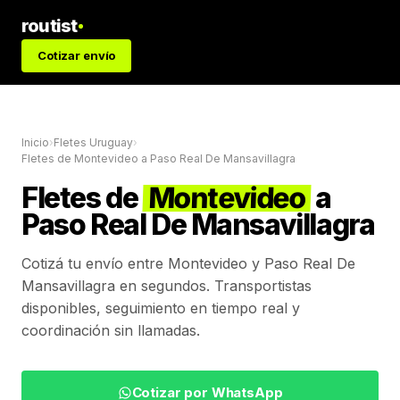
routist
Cotizar envío
Inicio
›
Fletes Uruguay
›
Fletes de
Montevideo
a
Paso Real De Mansavillagra
Fletes de
Montevideo
a
Paso Real De Mansavillagra
Cotizá tu envío entre
Montevideo
y
Paso Real De
Mansavillagra
en segundos. Transportistas
disponibles, seguimiento en tiempo real y
coordinación sin llamadas.
Cotizar por WhatsApp