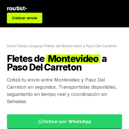
routist
Cotizar envío
Inicio
›
Fletes Uruguay
›
Fletes de
Montevideo
a
Paso Del Carreton
Fletes de
Montevideo
a
Paso Del Carreton
Cotizá tu envío entre
Montevideo
y
Paso Del
Carreton
en segundos. Transportistas disponibles,
seguimiento en tiempo real y coordinación sin
llamadas.
Cotizar por WhatsApp