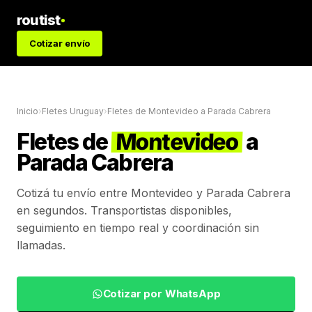
routist
Cotizar envío
Inicio
›
Fletes Uruguay
›
Fletes de
Montevideo
a
Parada Cabrera
Fletes de
Montevideo
a
Parada Cabrera
Cotizá tu envío entre
Montevideo
y
Parada Cabrera
en segundos. Transportistas disponibles,
seguimiento en tiempo real y coordinación sin
llamadas.
Cotizar por WhatsApp