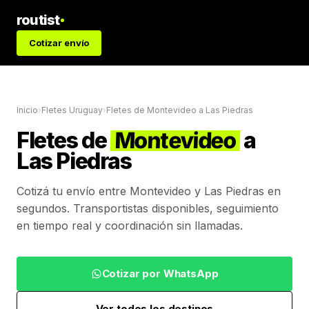
routist
Cotizar envío
Inicio
›
Fletes Uruguay
›
Fletes de
Montevideo
a
Las Piedras
Fletes de
Montevideo
a
Las Piedras
Cotizá tu envío entre
Montevideo
y
Las Piedras
en
segundos. Transportistas disponibles, seguimiento
en tiempo real y coordinación sin llamadas.
Cotizar por WhatsApp
Ver todos los destinos