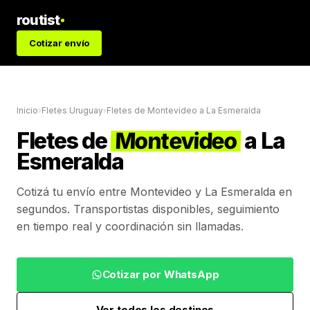
routist
Cotizar envío
Inicio
›
Fletes Uruguay
›
Fletes de
Montevideo
a
La Esmeralda
Fletes de
Montevideo
a
La
Esmeralda
Cotizá tu envío entre
Montevideo
y
La Esmeralda
en
segundos. Transportistas disponibles, seguimiento
en tiempo real y coordinación sin llamadas.
Cotizar por WhatsApp
Ver todos los destinos