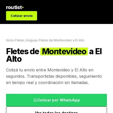
routist
Cotizar envío
Inicio
›
Fletes Uruguay
›
Fletes de
Montevideo
a
El Alto
Fletes de
Montevideo
a
El
Alto
Cotizá tu envío entre
Montevideo
y
El Alto
en
segundos. Transportistas disponibles, seguimiento
en tiempo real y coordinación sin llamadas.
Cotizar por WhatsApp
Ver todos los destinos