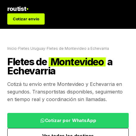
routist
Cotizar envío
Inicio
›
Fletes Uruguay
›
Fletes de
Montevideo
a
Echevarria
Fletes de
Montevideo
a
Echevarria
Cotizá tu envío entre
Montevideo
y
Echevarria
en
segundos. Transportistas disponibles, seguimiento
en tiempo real y coordinación sin llamadas.
Cotizar por WhatsApp
Ver todos los destinos