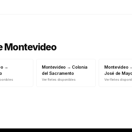
e
Montevideo
eo
→
Montevideo
→
Colonia
Montevideo
o
del Sacramento
José de May
sponibles
Ver fletes disponibles
Ver fletes dispon