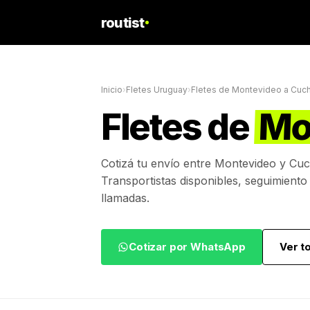
routist
Inicio
›
Fletes Uruguay
›
Fletes de
Montevideo
a
Cuch
Fletes de
Mo
Cotizá tu envío entre
Montevideo
y
Cuc
Transportistas disponibles, seguimiento
llamadas.
Cotizar por WhatsApp
Ver t