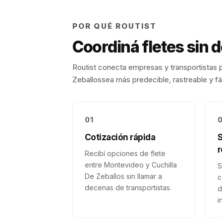
POR QUÉ ROUTIST
Coordiná fletes sin 
Routist conecta empresas y transportistas p
Zeballos
sea más predecible, rastreable y fá
01
Cotización rápida
r
Recibí opciones de flete
entre Montevideo y Cuchilla
S
De Zeballos sin llamar a
c
decenas de transportistas.
d
i