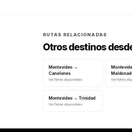
RUTAS RELACIONADAS
Otros destinos desd
Montevideo
→
Montevid
Canelones
Maldonad
Ver fletes disponibles
Ver fletes di
Montevideo
→
Trinidad
Ver fletes disponibles