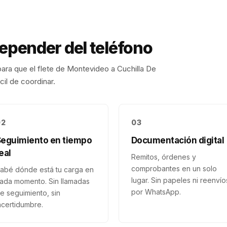
depender del teléfono
ara que el flete de
Montevideo
a
Cuchilla De
cil de coordinar.
02
03
Seguimiento en tiempo
Documentación digital
eal
Remitos, órdenes y
comprobantes en un solo
abé dónde está tu carga en
lugar. Sin papeles ni reenvío
ada momento. Sin llamadas
por WhatsApp.
e seguimiento, sin
ncertidumbre.