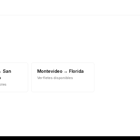
→
San
Montevideo
→
Florida
o
Ver fletes disponibles
ibles