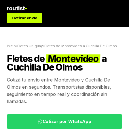
routist
Cotizar envío
Inicio
›
Fletes Uruguay
›
Fletes de
Montevideo
a
Cuchilla De Olmos
Fletes de
Montevideo
a
Cuchilla De Olmos
Cotizá tu envío entre
Montevideo
y
Cuchilla De
Olmos
en segundos. Transportistas disponibles,
seguimiento en tiempo real y coordinación sin
llamadas.
Cotizar por WhatsApp