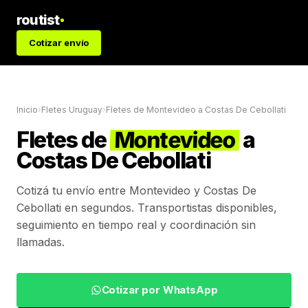
routist
Cotizar envío
Inicio
›
Fletes Uruguay
›
Fletes de
Montevideo
a
Costas De Cebollati
Fletes de
Montevideo
a
Costas De Cebollati
Cotizá tu envío entre
Montevideo
y
Costas De
Cebollati
en segundos. Transportistas disponibles,
seguimiento en tiempo real y coordinación sin
llamadas.
Cotizar por WhatsApp