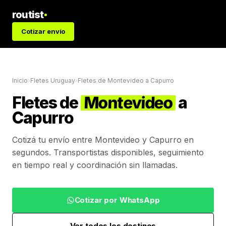
routist
Cotizar envío
Inicio
›
Fletes Uruguay
›
Fletes de
Montevideo
a
Capurro
Fletes de
Montevideo
a
Capurro
Cotizá tu envío entre
Montevideo
y
Capurro
en
segundos. Transportistas disponibles, seguimiento
en tiempo real y coordinación sin llamadas.
Cotizar por WhatsApp
Ver todos los destinos