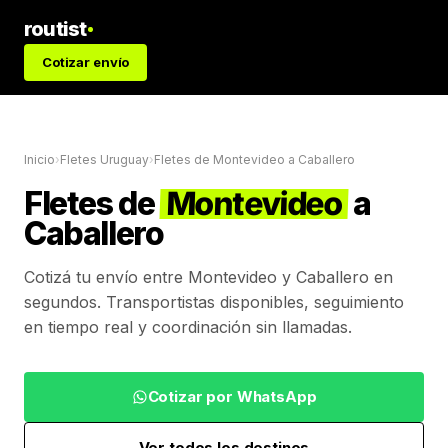
routist
Cotizar envío
Inicio
›
Fletes Uruguay
›
Fletes de
Montevideo
a
Caballero
Fletes de
Montevideo
a
Caballero
Cotizá tu envío entre
Montevideo
y
Caballero
en
segundos. Transportistas disponibles, seguimiento
en tiempo real y coordinación sin llamadas.
Cotizar por WhatsApp
Ver todos los destinos