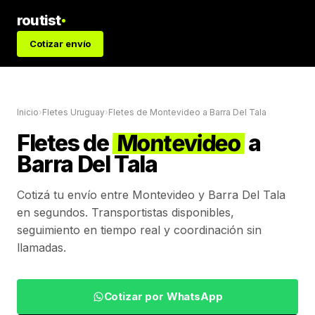
routist
Cotizar envío
Inicio
›
Fletes Uruguay
›
Fletes de
Montevideo
a
Barra Del Tala
Fletes de
Montevideo
a
Barra Del Tala
Cotizá tu envío entre
Montevideo
y
Barra Del Tala
en segundos. Transportistas disponibles,
seguimiento en tiempo real y coordinación sin
llamadas.
Cotizar por WhatsApp