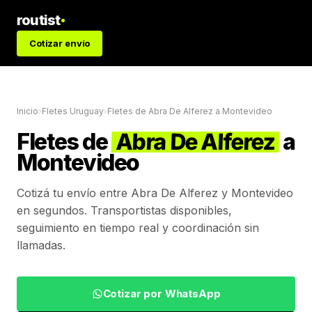
routist
Cotizar envío
Inicio
›
Fletes Uruguay
›
Fletes de
Abra De Alferez
a
Montevideo
Fletes de
Abra De Alferez
a
Montevideo
Cotizá tu envío entre
Abra De Alferez
y
Montevideo
en segundos. Transportistas disponibles,
seguimiento en tiempo real y coordinación sin
llamadas.
Cotizar por WhatsApp