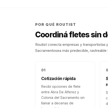
POR QUÉ ROUTIST
Coordiná fletes sin 
Routist conecta empresas y transportistas p
Sacramento
sea más predecible, rastreable y
01
Cotización rápida
r
Recibí opciones de flete
entre Abra De Alferez y
S
Colonia del Sacramento sin
c
llamar a decenas de
d