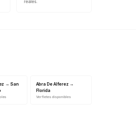
reales.
ez
→
San
Abra De Alferez
→
o
Florida
ibles
Ver fletes disponibles