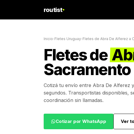
routist
Inicio
›
Fletes Uruguay
›
Fletes de
Abra De Alferez
a
C
Fletes de
Ab
Sacramento
Cotizá tu envío entre
Abra De Alferez
segundos. Transportistas disponibles, s
coordinación sin llamadas.
Cotizar por WhatsApp
Ver t