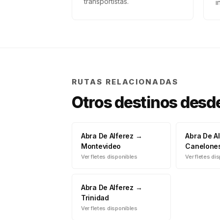
transportistas.
i
RUTAS RELACIONADAS
Otros destinos desd
Abra De Alferez
→
Abra De A
Montevideo
Canelone
Ver fletes disponibles
Ver fletes di
Abra De Alferez
→
Trinidad
Ver fletes disponibles