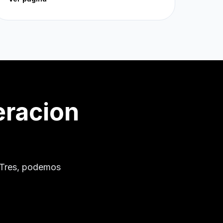
eracion
 Tres
, podemos