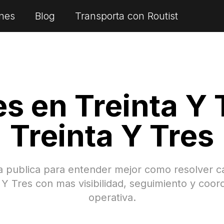
nes
Blog
Transporta con Routist
es en
Treinta Y 
Treinta Y Tres
a publica para entender mejor como resolver c
 Y Tres
con mas visibilidad, seguimiento y coor
operativa.