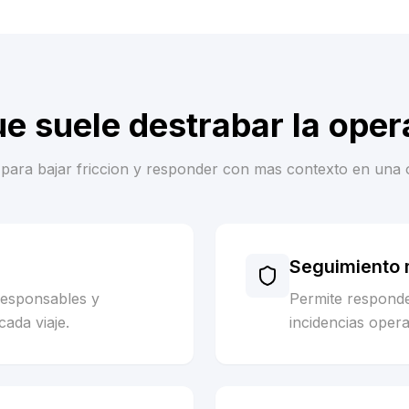
ue suele destrabar la oper
es para bajar friccion y responder con mas contexto en una 
Seguimiento m
responsables y
Permite respond
cada viaje.
incidencias opera