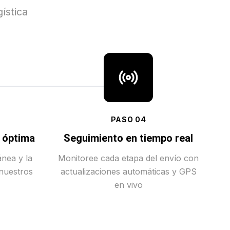
ística
PASO
04
a óptima
Seguimiento en tiempo real
ánea y la
Monitoree cada etapa del envío con
 nuestros
actualizaciones automáticas y GPS
en vivo