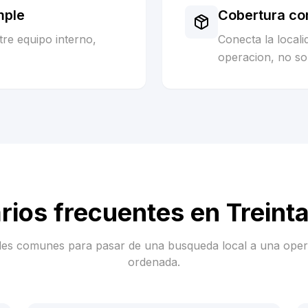
mple
Cobertura co
re equipo interno,
Conecta la local
operacion, no sol
rios frecuentes en
Treint
es comunes para pasar de una busqueda local a una ope
ordenada.