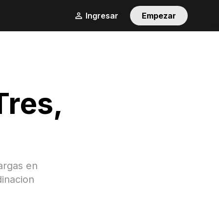
Ingresar
Empezar
Tres
,
argas en
dinacion