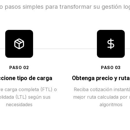
o pasos simples para transformar su gestión log
PASO
02
PASO
03
cione tipo de carga
Obtenga precio y rut
tre carga completa (FTL) o
Reciba cotización instant
lidada (LTL) según sus
mejor ruta calculada por
necesidades
algoritmos