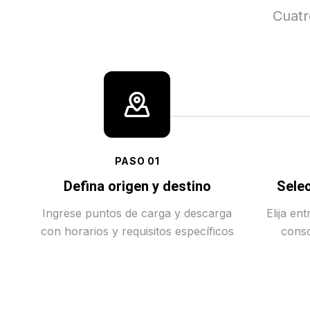
Cuatr
PASO
01
Defina origen y destino
Selec
Ingrese puntos de carga y descarga
Elija en
con horarios y requisitos específicos
conso