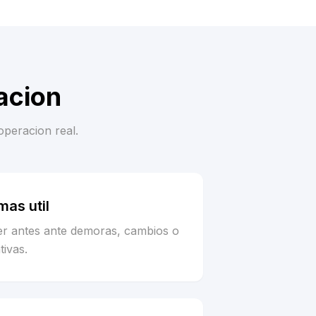
acion
operacion real.
as util
er antes ante demoras, cambios o
tivas.