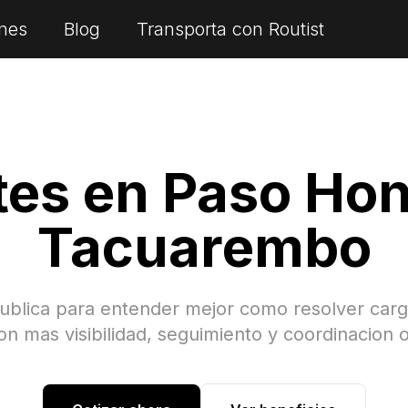
nes
Blog
Transporta con Routist
tes en
Paso Ho
Tacuarembo
ublica para entender mejor como resolver car
n mas visibilidad, seguimiento y coordinacion o