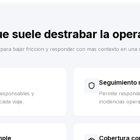
ue suele destrabar la oper
es para bajar friccion y responder con mas contexto en una 
Seguimiento m
responsables y
Permite respond
cada viaje.
incidencias opera
mple
Cobertura co