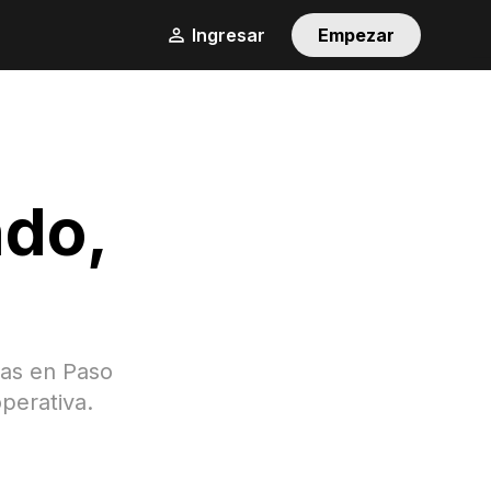
Ingresar
Empezar
ndo
,
gas en
Paso
perativa.