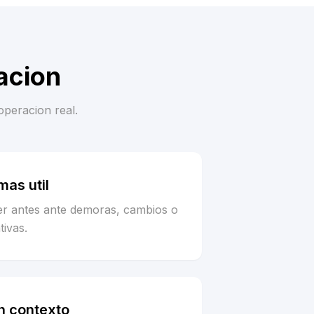
acion
operacion real.
as util
er antes ante demoras, cambios o
tivas.
n contexto