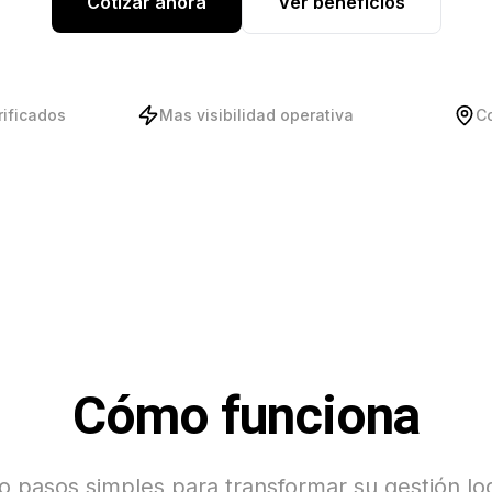
Cotizar ahora
Ver beneficios
rificados
Mas visibilidad operativa
C
Cómo funciona
o pasos simples para transformar su gestión log