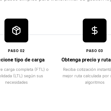
PASO
02
PASO
03
cione tipo de carga
Obtenga precio y rut
tre carga completa (FTL) o
Reciba cotización instant
lidada (LTL) según sus
mejor ruta calculada por
necesidades
algoritmos