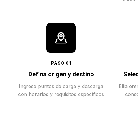
PASO
01
Defina origen y destino
Selec
Ingrese puntos de carga y descarga
Elija en
con horarios y requisitos específicos
conso