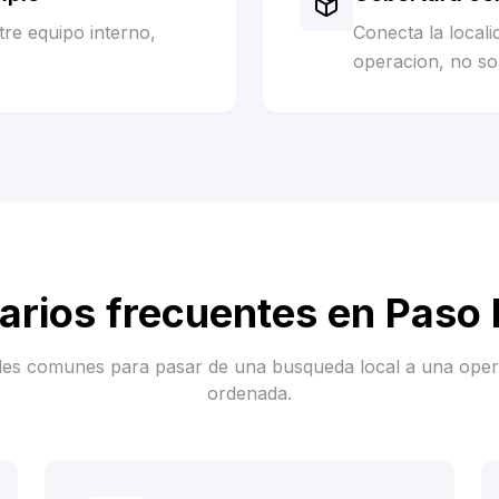
re equipo interno,
Conecta la local
operacion, no sol
arios frecuentes en
Paso
es comunes para pasar de una busqueda local a una ope
ordenada.