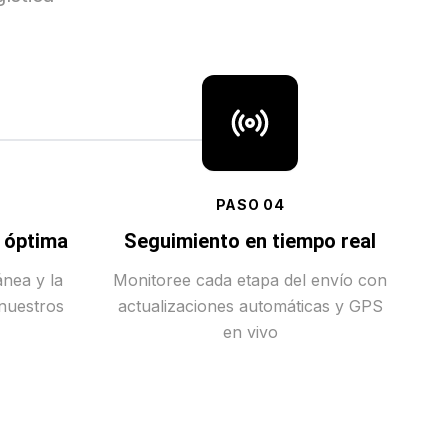
PASO
04
a óptima
Seguimiento en tiempo real
ánea y la
Monitoree cada etapa del envío con
 nuestros
actualizaciones automáticas y GPS
en vivo