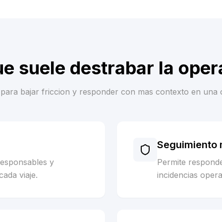
ue suele destrabar la oper
es para bajar friccion y responder con mas contexto en una 
Seguimiento m
responsables y
Permite respond
cada viaje.
incidencias opera