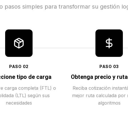
o pasos simples para transformar su gestión log
PASO
02
PASO
03
cione tipo de carga
Obtenga precio y rut
tre carga completa (FTL) o
Reciba cotización instant
lidada (LTL) según sus
mejor ruta calculada por
necesidades
algoritmos