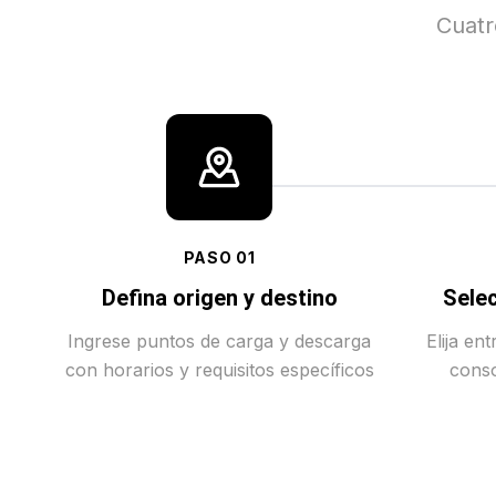
Cuatr
PASO
01
Defina origen y destino
Selec
Ingrese puntos de carga y descarga
Elija en
con horarios y requisitos específicos
conso