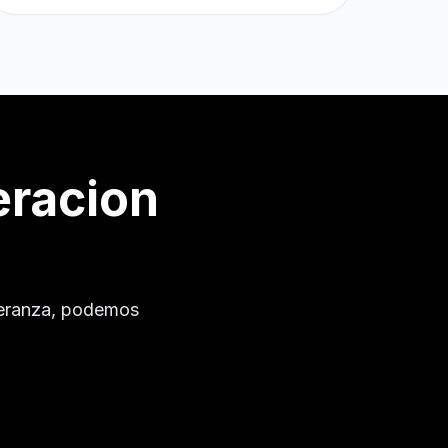
eracion
eranza
, podemos