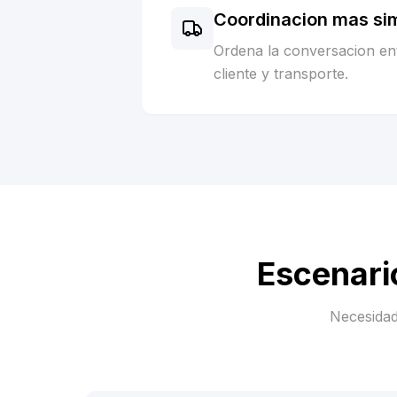
Coordinacion mas si
Ordena la conversacion ent
cliente y transporte.
Escenari
Necesidad