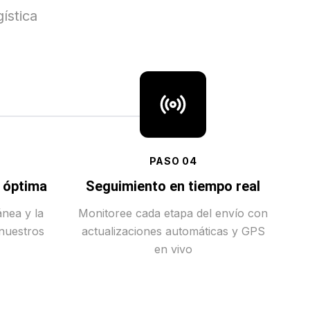
ística
PASO
04
a óptima
Seguimiento en tiempo real
ánea y la
Monitoree cada etapa del envío con
 nuestros
actualizaciones automáticas y GPS
en vivo