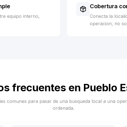
mple
Cobertura co
re equipo interno,
Conecta la local
operacion, no sol
os frecuentes en
Pueblo 
es comunes para pasar de una busqueda local a una ope
ordenada.