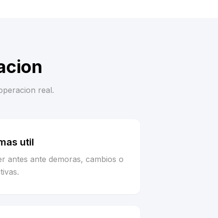
acion
operacion real.
as util
er antes ante demoras, cambios o
tivas.