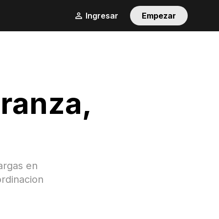
Ingresar
Empezar
eranza
,
argas en
ordinacion