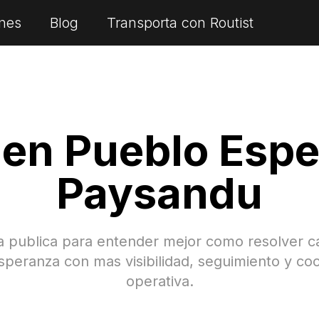
nes
Blog
Transporta con Routist
 en
Pueblo Esp
Paysandu
a publica para entender mejor como resolver c
speranza
con mas visibilidad, seguimiento y co
operativa.