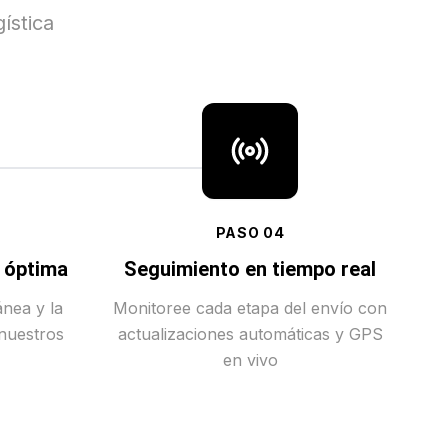
ística
PASO
04
a óptima
Seguimiento en tiempo real
ánea y la
Monitoree cada etapa del envío con
 nuestros
actualizaciones automáticas y GPS
en vivo