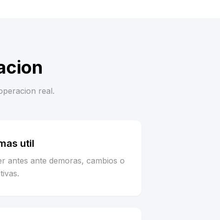
acion
operacion real.
as util
er antes ante demoras, cambios o
tivas.