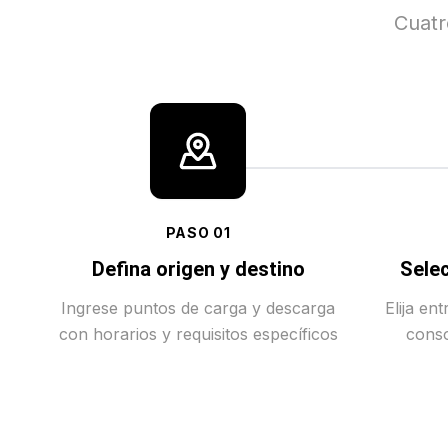
Cuatr
PASO
01
Defina origen y destino
Selec
Ingrese puntos de carga y descarga
Elija en
con horarios y requisitos específicos
conso