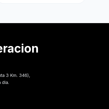
eracion
uta 3 Km. 346)
,
 dia.