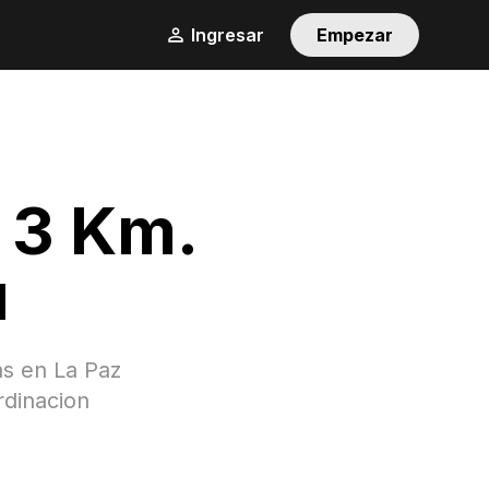
Ingresar
Empezar
a 3 Km.
u
as en
La Paz
rdinacion