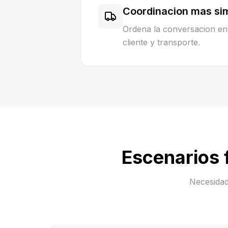
Coordinacion mas si
Ordena la conversacion ent
cliente y transporte.
Escenarios 
Necesidad