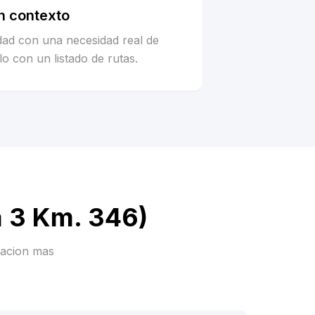
n contexto
idad con una necesidad real de
o con un listado de rutas.
a 3 Km. 346)
racion mas