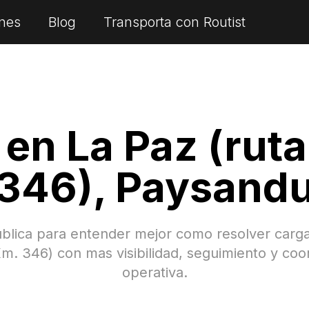
nes
Blog
Transporta con Routist
s en
La Paz (rut
346)
,
Paysand
ublica para entender mejor como resolver carg
Km. 346)
con mas visibilidad, seguimiento y coo
operativa.