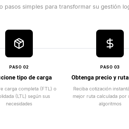
o pasos simples para transformar su gestión log
PASO
02
PASO
03
cione tipo de carga
Obtenga precio y rut
tre carga completa (FTL) o
Reciba cotización instant
lidada (LTL) según sus
mejor ruta calculada por
necesidades
algoritmos