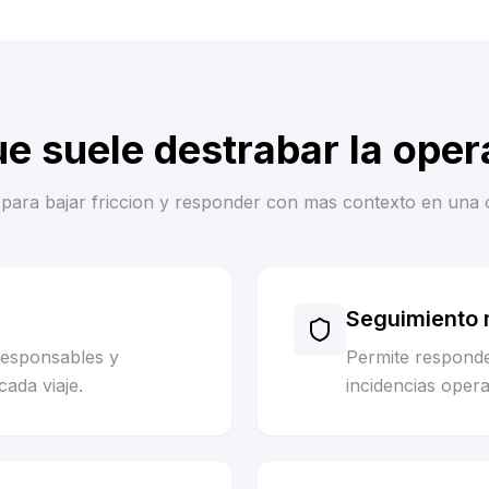
ue suele destrabar la oper
es para bajar friccion y responder con mas contexto en una 
Seguimiento m
responsables y
Permite respond
cada viaje.
incidencias opera