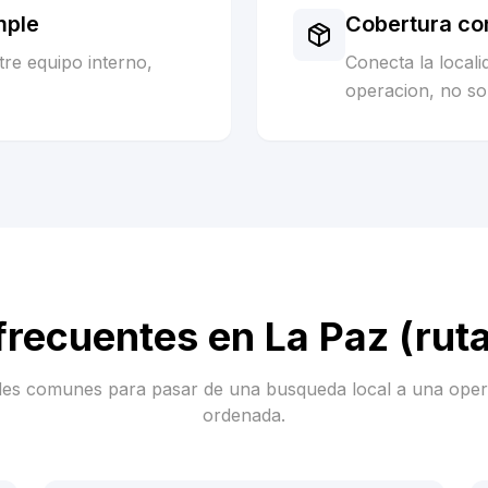
mple
Cobertura co
re equipo interno,
Conecta la local
operacion, no sol
frecuentes en
La Paz (rut
es comunes para pasar de una busqueda local a una ope
ordenada.