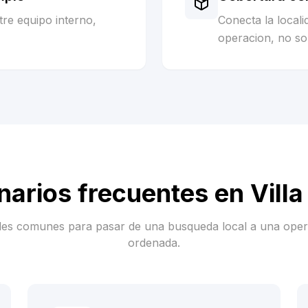
re equipo interno,
Conecta la local
operacion, no sol
narios frecuentes en
Villa
es comunes para pasar de una busqueda local a una ope
ordenada.