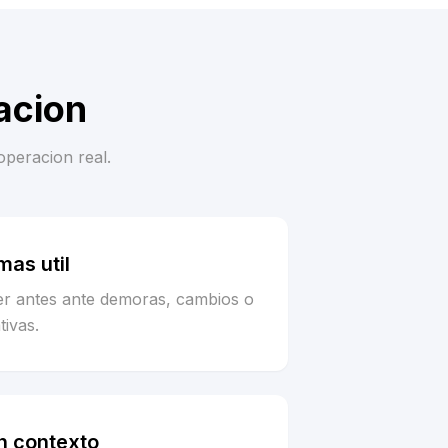
acion
operacion real.
as util
er antes ante demoras, cambios o
tivas.
n contexto