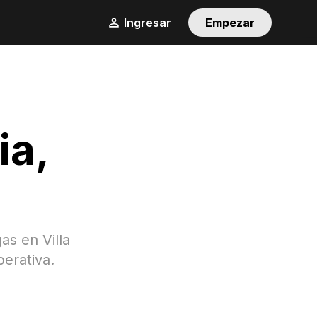
Ingresar
Empezar
ia
,
gas en
Villa
perativa.