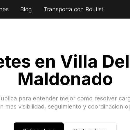
nes
Blog
Transporta con Routist
etes en
Villa Del
Maldonado
publica para entender mejor como resolver car
 mas visibilidad, seguimiento y coordinacion o