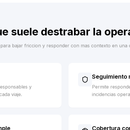
ue suele destrabar la oper
es para bajar friccion y responder con mas contexto en una 
Seguimiento m
responsables y
Permite respond
cada viaje.
incidencias opera
mple
Cobertura co