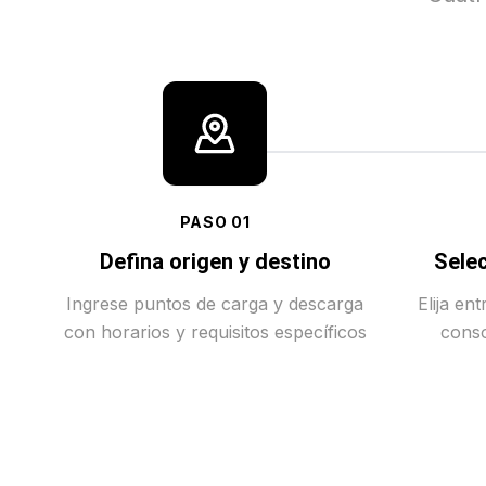
PASO
01
Defina origen y destino
Selec
Ingrese puntos de carga y descarga
Elija en
con horarios y requisitos específicos
conso