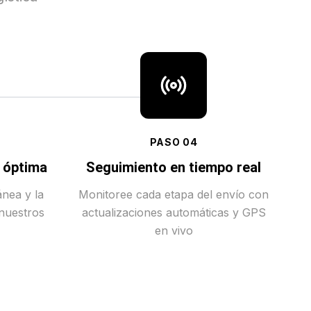
PASO
04
a óptima
Seguimiento en tiempo real
ánea y la
Monitoree cada etapa del envío con
 nuestros
actualizaciones automáticas y GPS
en vivo