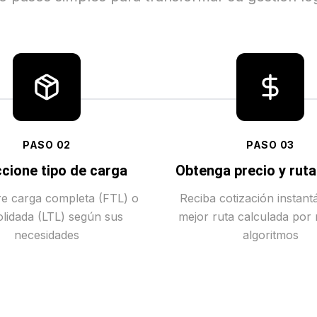
PASO
02
PASO
03
cione tipo de carga
Obtenga precio y rut
tre carga completa (FTL) o
Reciba cotización instant
lidada (LTL) según sus
mejor ruta calculada por
necesidades
algoritmos