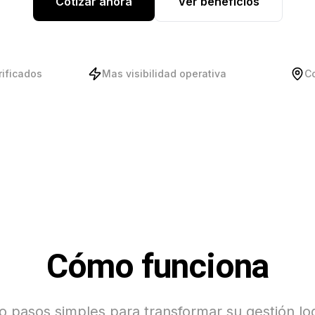
Cotizar ahora
Ver beneficios
rificados
Mas visibilidad operativa
C
Cómo funciona
o pasos simples para transformar su gestión log