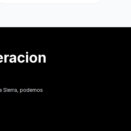
eracion
 Sierra
, podemos