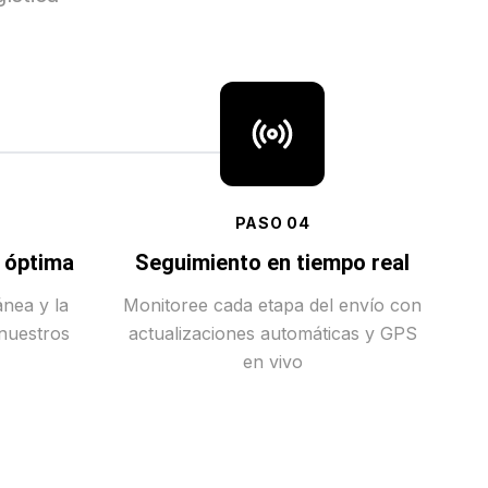
PASO
04
a óptima
Seguimiento en tiempo real
ánea y la
Monitoree cada etapa del envío con
 nuestros
actualizaciones automáticas y GPS
en vivo