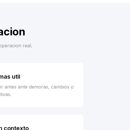
acion
operacion real.
as util
er antes ante demoras, cambios o
tivas.
n contexto