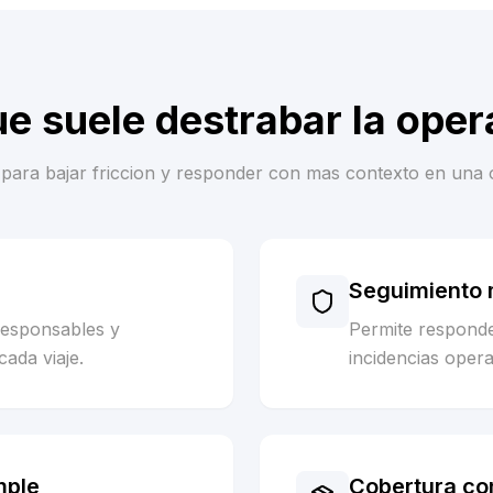
ue suele destrabar la oper
es para bajar friccion y responder con mas contexto en una 
Seguimiento m
responsables y
Permite respond
cada viaje.
incidencias opera
mple
Cobertura co