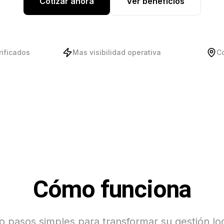
Cotizar ahora
Ver beneficios
rificados
Mas visibilidad operativa
C
Cómo funciona
o pasos simples para transformar su gestión log