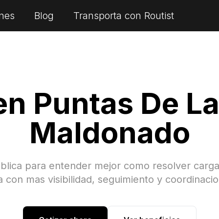
nes
Blog
Transporta con Routist
 en
Puntas De La
Maldonado
blica para entender mejor como resolver carg
a
con mas visibilidad, seguimiento y coordinacio