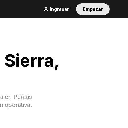
Ingresar
Empezar
 Sierra
,
as en
Puntas
n operativa.