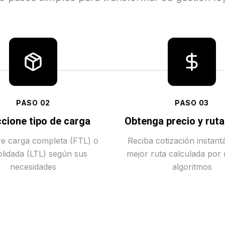
PASO
02
PASO
03
cione tipo de carga
Obtenga precio y rut
tre carga completa (FTL) o
Reciba cotización instant
lidada (LTL) según sus
mejor ruta calculada por
necesidades
algoritmos