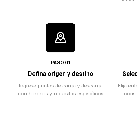
PASO
01
Defina origen y destino
Selec
Ingrese puntos de carga y descarga
Elija en
con horarios y requisitos específicos
conso