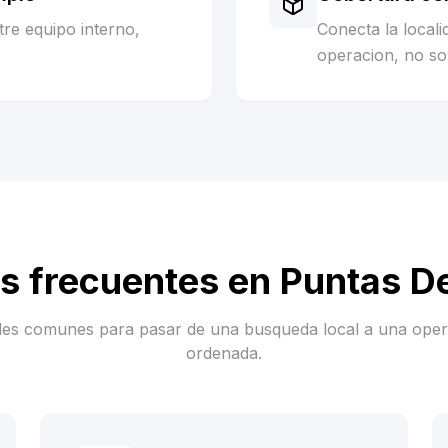
re equipo interno,
Conecta la local
operacion, no sol
s frecuentes en
Puntas De
es comunes para pasar de una busqueda local a una ope
ordenada.