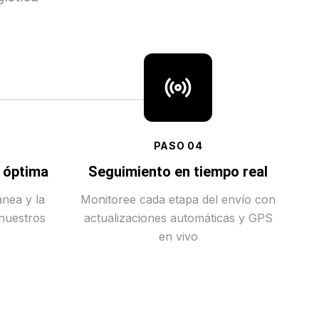
PASO
04
a óptima
Seguimiento en tiempo real
ánea y la
Monitoree cada etapa del envío con
 nuestros
actualizaciones automáticas y GPS
en vivo