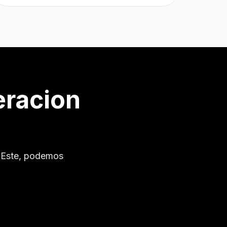
eracion
 Este
, podemos