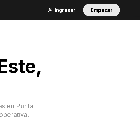
Ingresar
Empezar
Este
,
gas en
Punta
operativa.