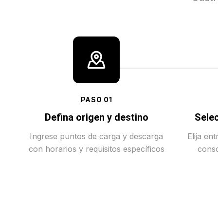
PASO
01
Defina origen y destino
Selec
Ingrese puntos de carga y descarga
Elija en
con horarios y requisitos específicos
conso