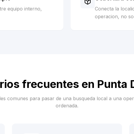
re equipo interno,
Conecta la local
operacion, no sol
rios frecuentes en
Punta 
es comunes para pasar de una busqueda local a una ope
ordenada.