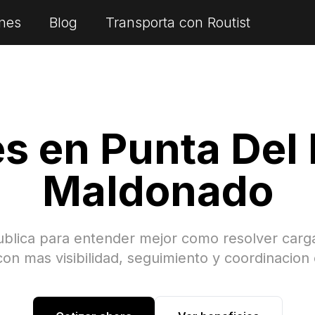
nes
Blog
Transporta con Routist
es en
Punta Del 
Maldonado
ublica para entender mejor como resolver car
on mas visibilidad, seguimiento y coordinacion 