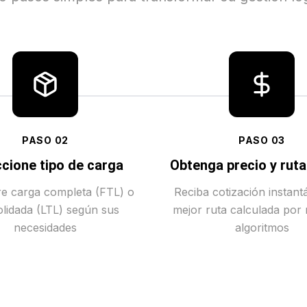
PASO
02
PASO
03
cione tipo de carga
Obtenga precio y rut
tre carga completa (FTL) o
Reciba cotización instant
lidada (LTL) según sus
mejor ruta calculada por
necesidades
algoritmos