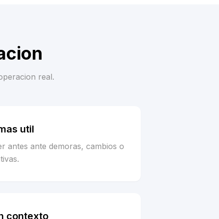
acion
operacion real.
as util
er antes ante demoras, cambios o
tivas.
n contexto