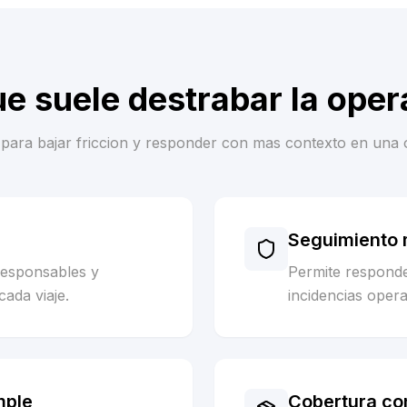
ue suele destrabar la oper
es para bajar friccion y responder con mas contexto en una 
Seguimiento m
responsables y
Permite respond
cada viaje.
incidencias opera
mple
Cobertura co