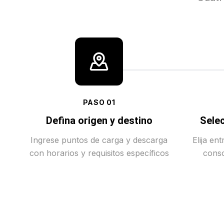
PASO
01
Defina origen y destino
Selec
Ingrese puntos de carga y descarga
Elija en
con horarios y requisitos específicos
conso