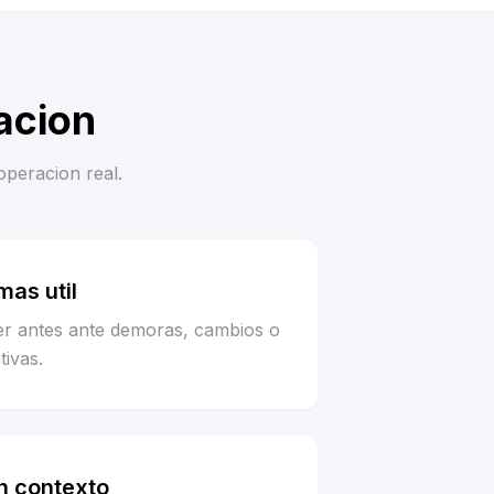
acion
operacion real.
as util
er antes ante demoras, cambios o
tivas.
n contexto