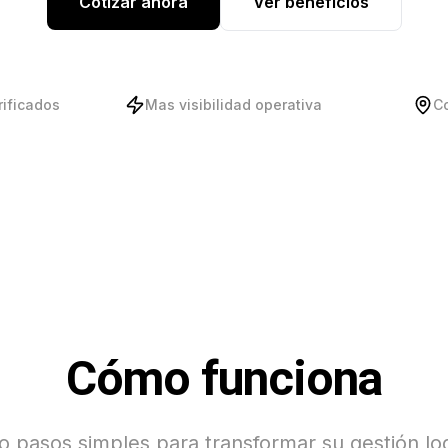
Cotizar ahora
Ver beneficios
rificados
Mas visibilidad operativa
C
Cómo funciona
o pasos simples para transformar su gestión log