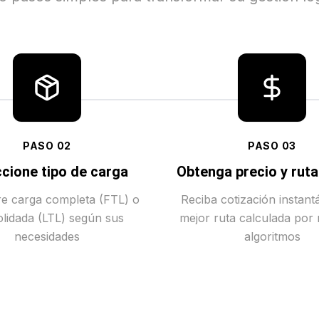
PASO
02
PASO
03
cione tipo de carga
Obtenga precio y rut
tre carga completa (FTL) o
Reciba cotización instant
lidada (LTL) según sus
mejor ruta calculada por
necesidades
algoritmos