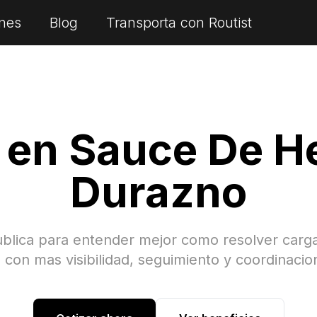
nes
Blog
Transporta con Routist
s en
Sauce De H
Durazno
ublica para entender mejor como resolver carg
a
con mas visibilidad, seguimiento y coordinacio