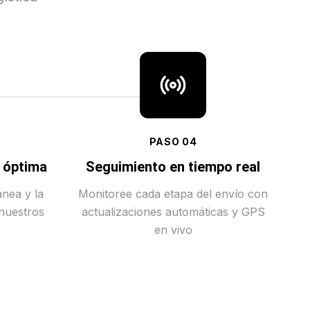
PASO
04
a óptima
Seguimiento en tiempo real
ánea y la
Monitoree cada etapa del envío con
 nuestros
actualizaciones automáticas y GPS
en vivo