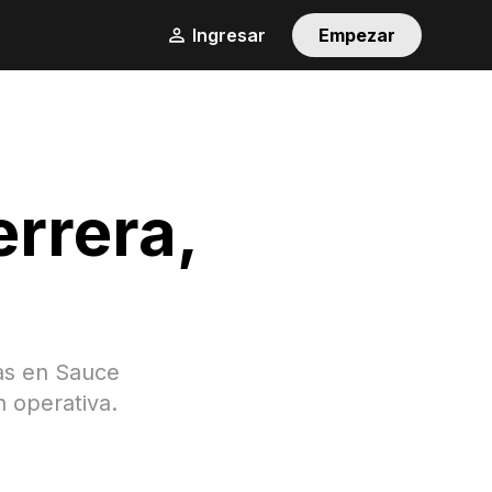
Ingresar
Empezar
errera
,
as en
Sauce
n operativa.