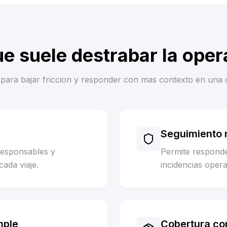
ue suele destrabar la oper
es para bajar friccion y responder con mas contexto en una 
Seguimiento m
responsables y
Permite respond
cada viaje.
incidencias opera
mple
Cobertura co