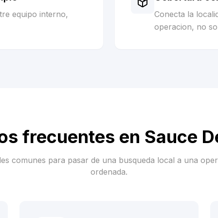
re equipo interno,
Conecta la local
operacion, no sol
os frecuentes en
Sauce D
es comunes para pasar de una busqueda local a una ope
ordenada.