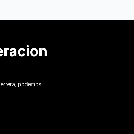
eracion
errera
, podemos