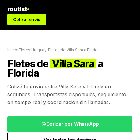
routist
Cotizar envío
Inicio
›
Fletes Uruguay
›
Fletes de
Villa Sara
a
Florida
Fletes de
Villa Sara
a
Florida
Cotizá tu envío entre
Villa Sara
y
Florida
en
segundos. Transportistas disponibles, seguimiento
en tiempo real y coordinación sin llamadas.
Cotizar por WhatsApp
Ver todos los destinos