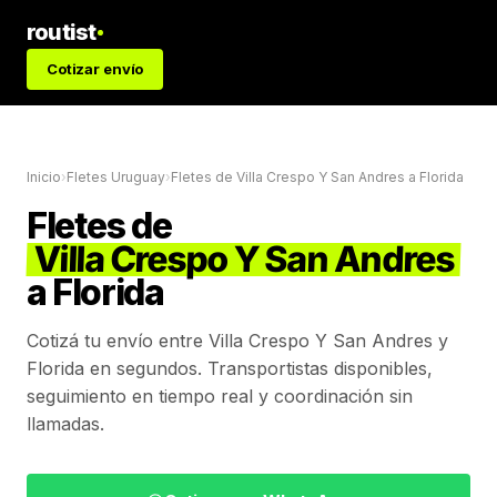
routist
Cotizar envío
Inicio
›
Fletes Uruguay
›
Fletes de
Villa Crespo Y San Andres
a
Florida
Fletes de
Villa Crespo Y San Andres
a
Florida
Cotizá tu envío entre
Villa Crespo Y San Andres
y
Florida
en segundos. Transportistas disponibles,
seguimiento en tiempo real y coordinación sin
llamadas.