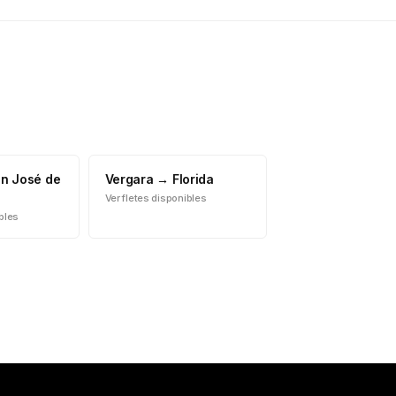
n José de
Vergara
→
Florida
Ver fletes disponibles
ibles