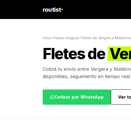
routist
Inicio
›
Fletes Uruguay
›
Fletes de
Vergara
a
Maldona
Fletes de
Ve
Cotizá tu envío entre
Vergara
y
Maldon
disponibles, seguimiento en tiempo real
Cotizar por WhatsApp
Ver t