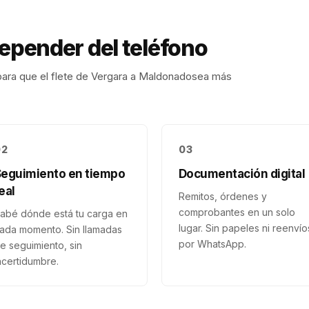
depender del teléfono
ara que el flete de
Vergara
a
Maldonado
sea más
02
03
Seguimiento en tiempo
Documentación digital
eal
Remitos, órdenes y
comprobantes en un solo
abé dónde está tu carga en
lugar. Sin papeles ni reenvío
ada momento. Sin llamadas
por WhatsApp.
e seguimiento, sin
ncertidumbre.