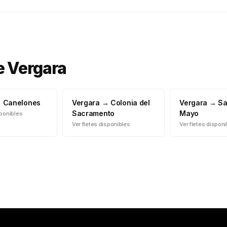
e
Vergara
→
Canelones
Vergara
→
Colonia del
Vergara
→
Sa
Sacramento
Mayo
sponibles
Ver fletes disponibles
Ver fletes dispon