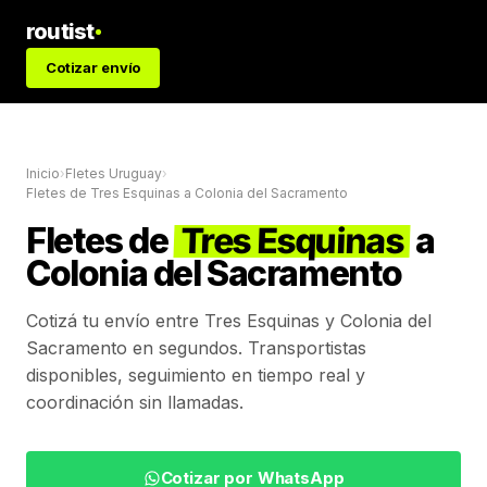
routist
Cotizar envío
Inicio
›
Fletes Uruguay
›
Fletes de
Tres Esquinas
a
Colonia del Sacramento
Fletes de
Tres Esquinas
a
Colonia del Sacramento
Cotizá tu envío entre
Tres Esquinas
y
Colonia del
Sacramento
en segundos. Transportistas
disponibles, seguimiento en tiempo real y
coordinación sin llamadas.
Cotizar por WhatsApp