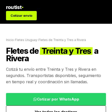
routist
Cotizar envío
Inicio
›
Fletes Uruguay
›
Fletes de
Treinta y Tres
a
Rivera
Fletes de
Treinta y Tres
a
Rivera
Cotizá tu envío entre
Treinta y Tres
y
Rivera
en
segundos. Transportistas disponibles, seguimiento
en tiempo real y coordinación sin llamadas.
Cotizar por WhatsApp
Ver todos los destinos