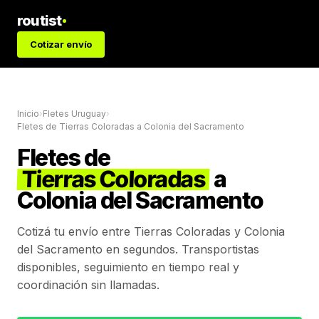
routist
Cotizar envío
Inicio
›
Fletes Uruguay
›
Fletes de
Tierras Coloradas
a
Colonia del Sacramento
Fletes de
Tierras Coloradas
a
Colonia del Sacramento
Cotizá tu envío entre
Tierras Coloradas
y
Colonia
del Sacramento
en segundos. Transportistas
disponibles, seguimiento en tiempo real y
coordinación sin llamadas.