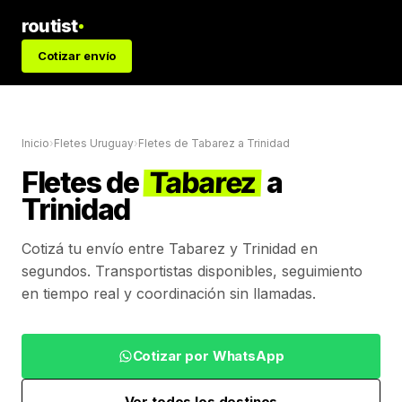
routist
Cotizar envío
Inicio
›
Fletes Uruguay
›
Fletes de
Tabarez
a
Trinidad
Fletes de
Tabarez
a
Trinidad
Cotizá tu envío entre
Tabarez
y
Trinidad
en
segundos. Transportistas disponibles, seguimiento
en tiempo real y coordinación sin llamadas.
Cotizar por WhatsApp
Ver todos los destinos