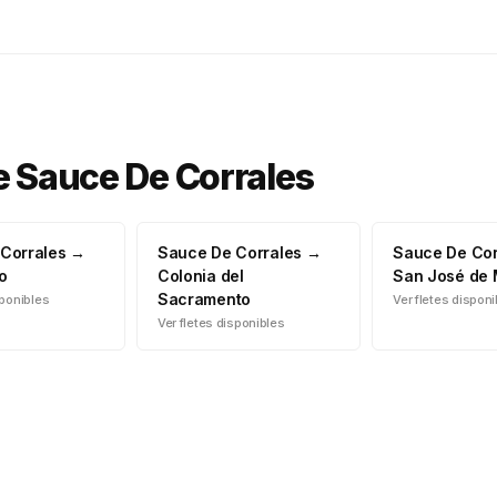
e
Sauce De Corrales
Corrales
→
Sauce De Corrales
→
Sauce De Cor
o
Colonia del
San José de
Sacramento
sponibles
Ver fletes dispon
Ver fletes disponibles