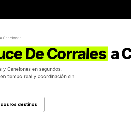
a
Canelones
uce De Corrales
a
C
s
y
Canelones
en segundos.
 en tiempo real y coordinación sin
odos los destinos