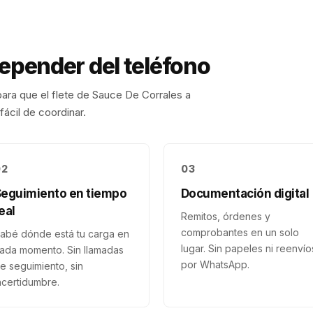
depender del teléfono
ara que el flete de
Sauce De Corrales
a
fácil de coordinar.
02
03
Seguimiento en tiempo
Documentación digital
eal
Remitos, órdenes y
comprobantes en un solo
abé dónde está tu carga en
lugar. Sin papeles ni reenvío
ada momento. Sin llamadas
por WhatsApp.
e seguimiento, sin
ncertidumbre.