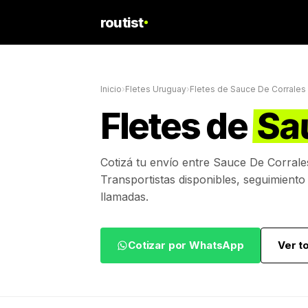
routist
Inicio
›
Fletes Uruguay
›
Fletes de
Sauce De Corrales
Fletes de
Sa
Cotizá tu envío entre
Sauce De Corrale
Transportistas disponibles, seguimiento
llamadas.
Cotizar por WhatsApp
Ver t