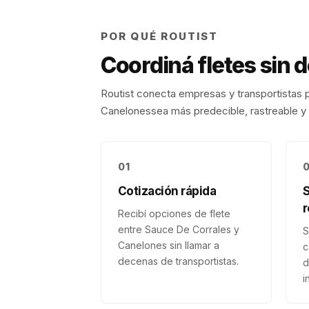
POR QUÉ ROUTIST
Coordiná fletes sin 
Routist conecta empresas y transportistas p
Canelones
sea más predecible, rastreable y 
01
Cotización rápida
r
Recibí opciones de flete
entre Sauce De Corrales y
S
Canelones sin llamar a
c
decenas de transportistas.
d
i