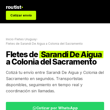
routist
Cotizar envío
Inicio
›
Fletes Uruguay
›
Fletes de
Sarandi De Aigua
a
Colonia del Sacramento
Fletes de
Sarandi De Aigua
a
Colonia del Sacramento
Cotizá tu envío entre
Sarandi De Aigua
y
Colonia del
Sacramento
en segundos. Transportistas
disponibles, seguimiento en tiempo real y
coordinación sin llamadas.
Cotizar por WhatsApp