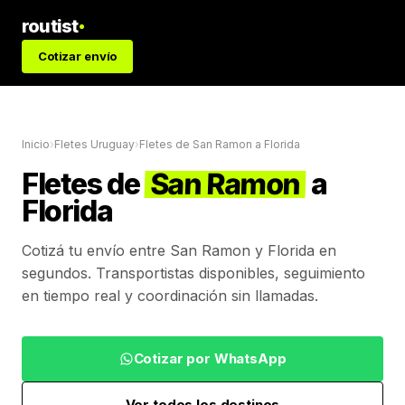
routist
Cotizar envío
Inicio
›
Fletes Uruguay
›
Fletes de
San Ramon
a
Florida
Fletes de
San Ramon
a
Florida
Cotizá tu envío entre
San Ramon
y
Florida
en
segundos. Transportistas disponibles, seguimiento
en tiempo real y coordinación sin llamadas.
Cotizar por WhatsApp
Ver todos los destinos