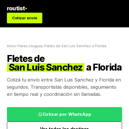
routist
Cotizar envío
Inicio
›
Fletes Uruguay
›
Fletes de
San Luis Sanchez
a
Florida
Fletes de
San Luis Sanchez
a
Florida
Cotizá tu envío entre
San Luis Sanchez
y
Florida
en
segundos. Transportistas disponibles, seguimiento
en tiempo real y coordinación sin llamadas.
Cotizar por WhatsApp
Ver todos los destinos