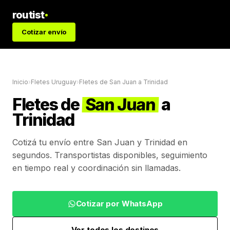
routist
Cotizar envío
Inicio
›
Fletes Uruguay
›
Fletes de
San Juan
a
Trinidad
Fletes de
San Juan
a
Trinidad
Cotizá tu envío entre
San Juan
y
Trinidad
en
segundos. Transportistas disponibles, seguimiento
en tiempo real y coordinación sin llamadas.
Cotizar por WhatsApp
Ver todos los destinos