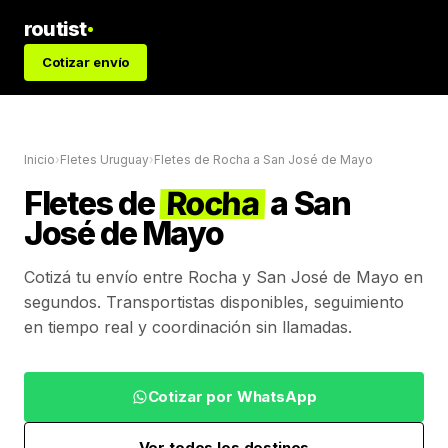
routist
Cotizar envío
Inicio
›
Fletes Uruguay
›
Fletes de
Rocha
a
San José de Mayo
Fletes de
Rocha
a
San
José de Mayo
Cotizá tu envío entre
Rocha
y
San José de Mayo
en
segundos. Transportistas disponibles, seguimiento
en tiempo real y coordinación sin llamadas.
Cotizar por WhatsApp
Ver todos los destinos