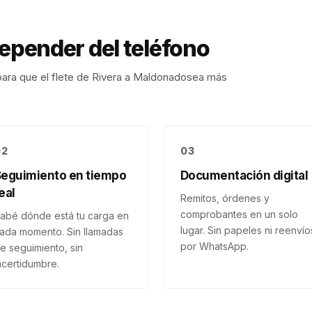
depender del teléfono
ara que el flete de
Rivera
a
Maldonado
sea más
02
03
Seguimiento en tiempo
Documentación digital
eal
Remitos, órdenes y
comprobantes en un solo
abé dónde está tu carga en
lugar. Sin papeles ni reenvío
ada momento. Sin llamadas
por WhatsApp.
e seguimiento, sin
ncertidumbre.