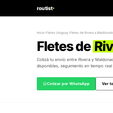
routist
Inicio
›
Fletes Uruguay
›
Fletes de
Rivera
a
Maldonad
Fletes de
Ri
Cotizá tu envío entre
Rivera
y
Maldona
disponibles, seguimiento en tiempo real
Cotizar por WhatsApp
Ver t