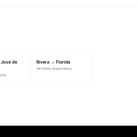
 José de
Rivera
→
Florida
Ver fletes disponibles
ibles