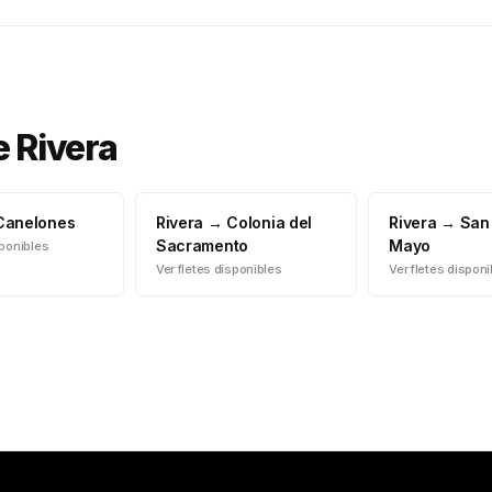
e
Rivera
Canelones
Rivera
→
Colonia del
Rivera
→
San
Sacramento
Mayo
sponibles
Ver fletes disponibles
Ver fletes dispon