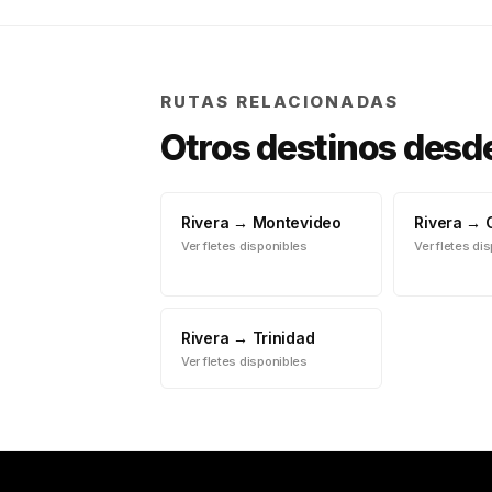
RUTAS RELACIONADAS
Otros destinos desd
Rivera
→
Montevideo
Rivera
→
Ver fletes disponibles
Ver fletes di
Rivera
→
Trinidad
Ver fletes disponibles