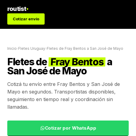
routist
Cotizar envío
Inicio
›
Fletes Uruguay
›
Fletes de
Fray Bentos
a
San José de Mayo
Fletes de
Fray Bentos
a
San José de Mayo
Cotizá tu envío entre
Fray Bentos
y
San José de
Mayo
en segundos. Transportistas disponibles,
seguimiento en tiempo real y coordinación sin
llamadas.
Cotizar por WhatsApp